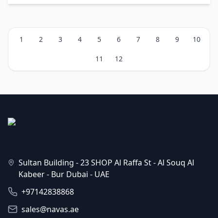
1
2
3
4
5
6
7
8
9
10
11
12
Sultan Building - 23 SHOP Al Raffa St - Al Souq Al
Kabeer - Bur Dubai - UAE
+97142838868
sales@navas.ae