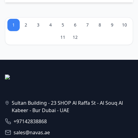
1
2
3
4
5
6
7
8
9
10
11
12
Sultan Building - 23 SHOP Al Raffa St - Al Souq Al
Kabeer - Bur Dubai - UAE
+97142838868
sales@navas.ae